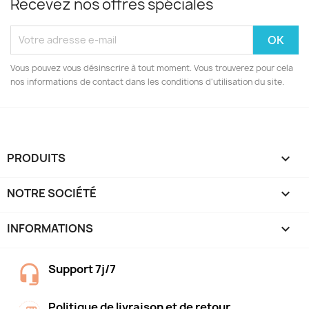
Recevez nos offres spéciales
Vous pouvez vous désinscrire à tout moment. Vous trouverez pour cela
nos informations de contact dans les conditions d'utilisation du site.
PRODUITS

NOTRE SOCIÉTÉ

INFORMATIONS
keyboard_arrow_down
Support 7j/7
Politique de livraison et de retour