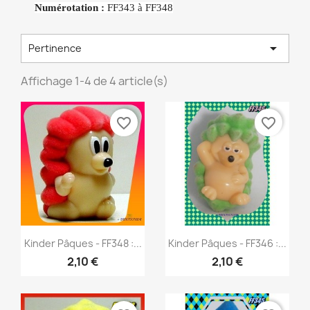
Numérotation :
FF343 à FF348

Pertinence
Affichage 1-4 de 4 article(s)
favorite_border
favorite_border
Aperçu rapide
Aperçu rapide


Kinder Pâques - FF348 :...
Kinder Pâques - FF346 :...
2,10 €
2,10 €