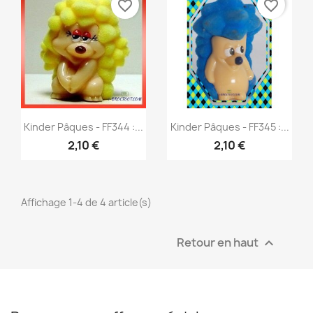
favorite_border
favorite_border
Aperçu rapide
Aperçu rapide


Kinder Pâques - FF344 :...
Kinder Pâques - FF345 :...
2,10 €
2,10 €
Affichage 1-4 de 4 article(s)
Retour en haut
