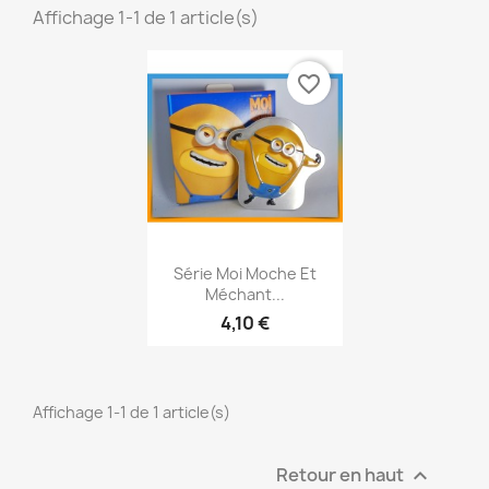
Affichage 1-1 de 1 article(s)
favorite_border
Aperçu rapide

Série Moi Moche Et
Méchant...
4,10 €
Affichage 1-1 de 1 article(s)
Retour en haut
