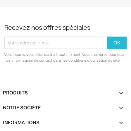
Recevez nos offres spéciales
Vous pouvez vous désinscrire à tout moment. Vous trouverez pour cela
nos informations de contact dans les conditions d'utilisation du site.
PRODUITS

NOTRE SOCIÉTÉ

INFORMATIONS
keyboard_arrow_down