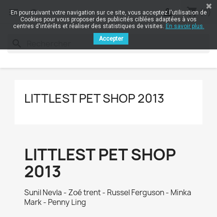
shopping_cart


(0)
En poursuivant votre navigation sur ce site, vous acceptez l'utilisation de
Cookies pour vous proposer des publicités ciblées adaptées à vos
centres d'intérêts et réaliser des statistiques de visites.
En savoir plus.
Accepter
search
LITTLEST PET SHOP 2013
LITTLEST PET SHOP
2013
Sunil Nevla - Zoé trent - Russel Ferguson - Minka
Mark - Penny Ling