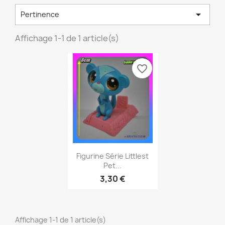

Pertinence
Affichage 1-1 de 1 article(s)
favorite_border
Aperçu rapide

Figurine Série Littlest
Pet...
3,30 €
Affichage 1-1 de 1 article(s)