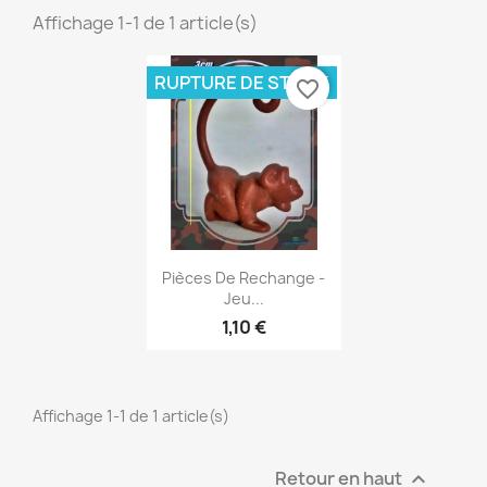
Affichage 1-1 de 1 article(s)
RUPTURE DE STOCK
favorite_border
Aperçu rapide

Pièces De Rechange -
Jeu...
1,10 €
Affichage 1-1 de 1 article(s)
Retour en haut
