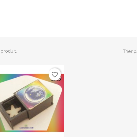
 1 produit.
Trier p
favorite_border