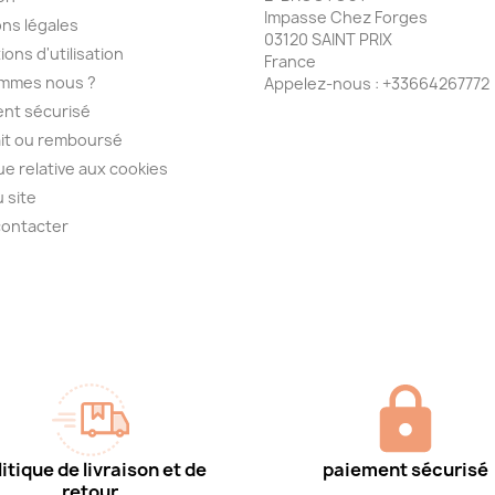
Impasse Chez Forges
ns légales
03120 SAINT PRIX
ions d'utilisation
France
ommes nous ?
Appelez-nous :
+33664267772
nt sécurisé
ait ou remboursé
que relative aux cookies
u site
contacter
itique de livraison et de
paiement sécurisé
retour