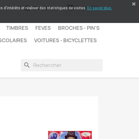
shopping_cart

Panier
(0)
Connexion
 d'intérêts et réaliser des statistiques de visites.
En savoir plus.
TIMBRES
FEVES
BROCHES - PIN'S
SCOLAIRES
VOITURES - BICYCLETTES
search