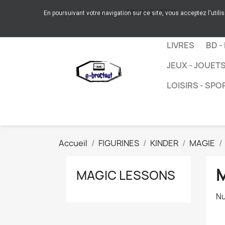
Appelez-nous :
+33664267772
En poursuivant votre navigation sur ce site, vous acceptez l'utili
LIVRES
BD -
JEUX - JOUET
LOISIRS - SPO
Accueil
FIGURINES
KINDER
MAGIE
MAGIC LESSONS
Nu