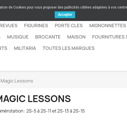
sation de Cookies pour vous proposer des publicités ciblées adaptées à vos centres
Accepter
 REVUES
FIGURINES
PORTE CLES
MIGNONNETTES
S
MUSIQUE
BROCANTE
MAISON
FOURNITURES 
RTS
MILITARIA
TOUTES LES MARQUES
Magic Lessons
MAGIC LESSONS
mérotation : 2S-5 à 2S-11 et 2S-13 à 2S-15