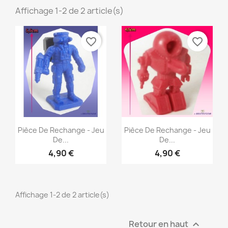
Affichage 1-2 de 2 article(s)
favorite_border
favorite_border
Aperçu rapide
Aperçu rapide


Pièce De Rechange - Jeu
Pièce De Rechange - Jeu
De...
De...
4,90 €
4,90 €
Affichage 1-2 de 2 article(s)
Retour en haut
