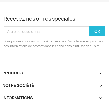
Recevez nos offres spéciales
Vous pouvez vous désinscrire à tout moment. Vous trouverez pour cela
nos informations de contact dans les conditions d'utilisation du site.
PRODUITS

NOTRE SOCIÉTÉ

INFORMATIONS
keyboard_arrow_down