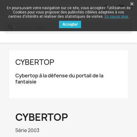
shopping_cart


(0)
En poursuivant votre navigation sur ce site, vous acceptez l'utilisation de
Cookies pour vous proposer des publicités ciblées adaptées à vos
centres d'intérêts et réaliser des statistiques de visites.
En savoir plus.
Accepter
search
CYBERTOP
Cybertop à la défense du portail de la
fantaisie
CYBERTOP
Série 2003