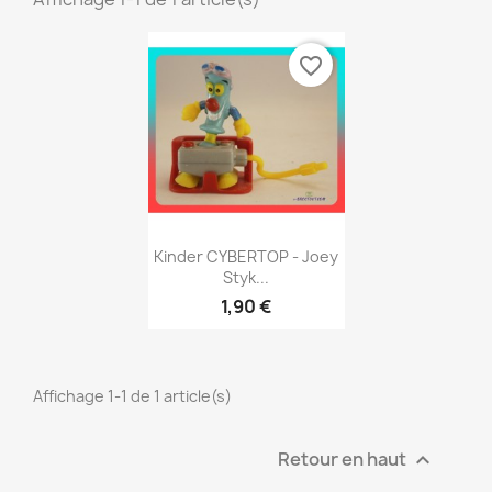
favorite_border
Aperçu rapide

Kinder CYBERTOP - Joey
Styk...
1,90 €
Affichage 1-1 de 1 article(s)
Retour en haut
