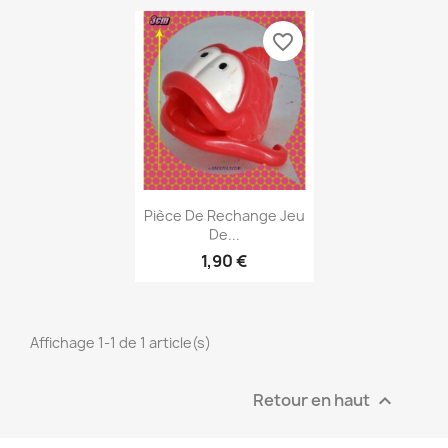
favorite_border
Aperçu rapide

Pièce De Rechange Jeu
De...
1,90 €
Affichage 1-1 de 1 article(s)
Retour en haut
