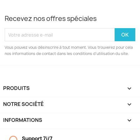
Recevez nos offres spéciales
Vous pouvez vous désinscrire à tout moment. Vous trouverez pour cela
nos informations de contact dans les conditions d'utilisation du site.
PRODUITS

NOTRE SOCIÉTÉ

INFORMATIONS
keyboard_arrow_down
Support 7j/7