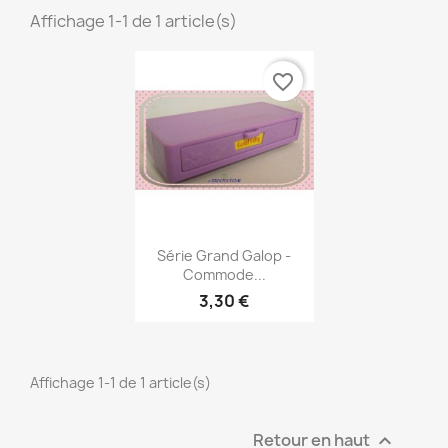
Affichage 1-1 de 1 article(s)
favorite_border
Aperçu rapide

Série Grand Galop -
Commode...
3,30 €
Affichage 1-1 de 1 article(s)
Retour en haut
