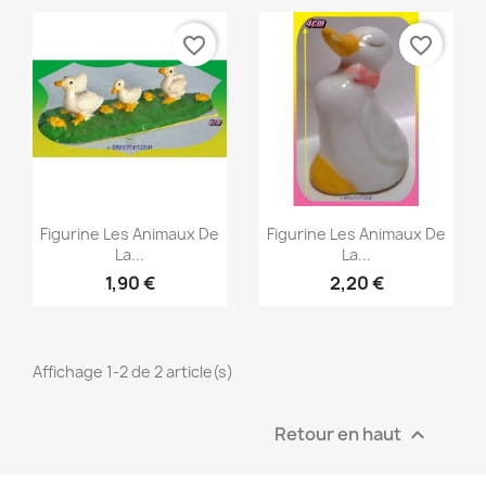
favorite_border
favorite_border
Aperçu rapide
Aperçu rapide


Figurine Les Animaux De
Figurine Les Animaux De
La...
La...
1,90 €
2,20 €
Affichage 1-2 de 2 article(s)
Retour en haut
