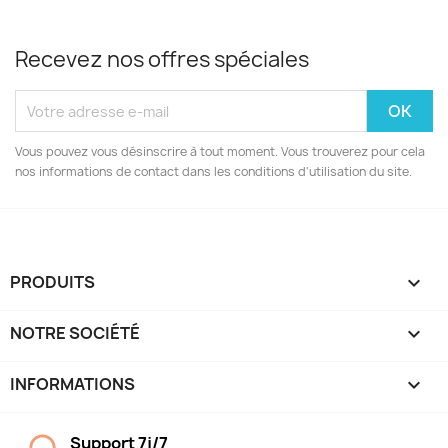
Recevez nos offres spéciales
Vous pouvez vous désinscrire à tout moment. Vous trouverez pour cela
nos informations de contact dans les conditions d'utilisation du site.
PRODUITS

NOTRE SOCIÉTÉ

INFORMATIONS
keyboard_arrow_down
Support 7j/7