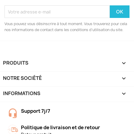
Vous pouvez vous désinscrire à tout moment. Vous trouverez pour cela
nos informations de contact dans les conditions d'utilisation du site.
PRODUITS

NOTRE SOCIÉTÉ

INFORMATIONS
keyboard_arrow_down
Support 7j/7
Politique de livraison et de retour