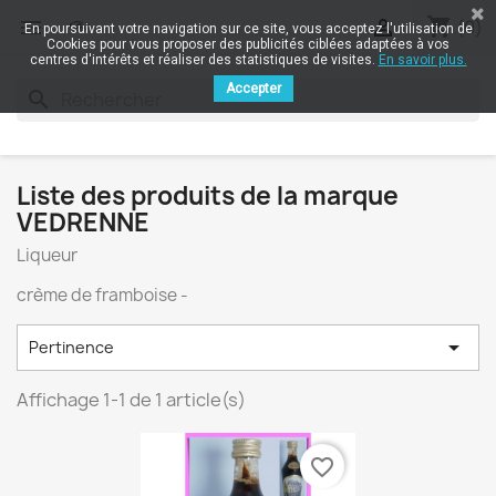
shopping_cart


(0)
En poursuivant votre navigation sur ce site, vous acceptez l'utilisation de
Cookies pour vous proposer des publicités ciblées adaptées à vos
centres d'intérêts et réaliser des statistiques de visites.
En savoir plus.
Accepter
search
Liste des produits de la marque
VEDRENNE
Liqueur
crème de framboise -

Pertinence
Affichage 1-1 de 1 article(s)
favorite_border