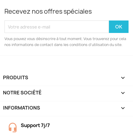
Recevez nos offres spéciales
Vous pouvez vous désinscrire à tout moment. Vous trouverez pour cela
nos informations de contact dans les conditions d'utilisation du site.
PRODUITS

NOTRE SOCIÉTÉ

INFORMATIONS
keyboard_arrow_down
Support 7j/7