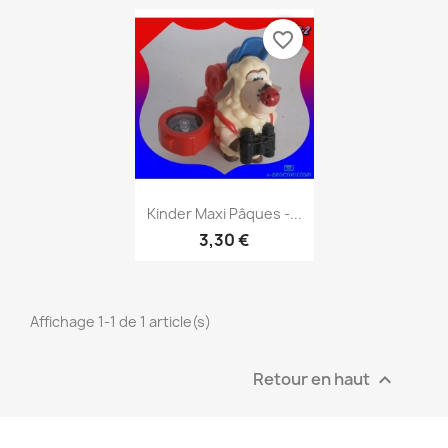
favorite_border
Aperçu rapide

Kinder Maxi Pâques -...
3,30 €
Affichage 1-1 de 1 article(s)
Retour en haut
