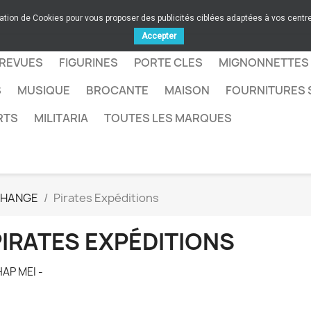
sation de Cookies pour vous proposer des publicités ciblées adaptées à vos centres
Accepter
 REVUES
FIGURINES
PORTE CLES
MIGNONNETTES
S
MUSIQUE
BROCANTE
MAISON
FOURNITURES 
RTS
MILITARIA
TOUTES LES MARQUES
CHANGE
Pirates Expéditions
PIRATES EXPÉDITIONS
AP MEI -