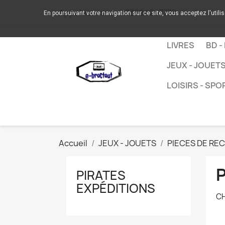
Appelez-nous :
+33664267772
En poursuivant votre navigation sur ce site, vous acceptez l'utili
LIVRES
BD -
JEUX - JOUET
LOISIRS - SPO
Accueil
JEUX - JOUETS
PIECES DE RE
PIRATES
EXPÉDITIONS
CH