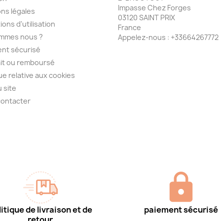
Impasse Chez Forges
ns légales
03120 SAINT PRIX
ions d'utilisation
France
ommes nous ?
Appelez-nous :
+33664267772
nt sécurisé
ait ou remboursé
que relative aux cookies
u site
contacter
itique de livraison et de
paiement sécurisé
retour