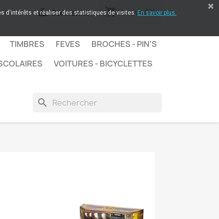
shopping_cart

Panier
(0)
Connexion
 d'intérêts et réaliser des statistiques de visites.
En savoir plus.
TIMBRES
FEVES
BROCHES - PIN'S
SCOLAIRES
VOITURES - BICYCLETTES
search