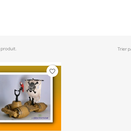
 1 produit.
Trier p
favorite_border