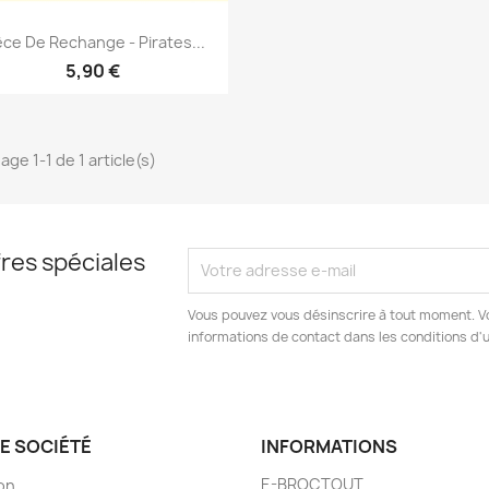
Aperçu rapide

èce De Rechange - Pirates...
5,90 €
age 1-1 de 1 article(s)
res spéciales
Vous pouvez vous désinscrire à tout moment. V
informations de contact dans les conditions d'ut
E SOCIÉTÉ
INFORMATIONS
E-BROCTOUT
son