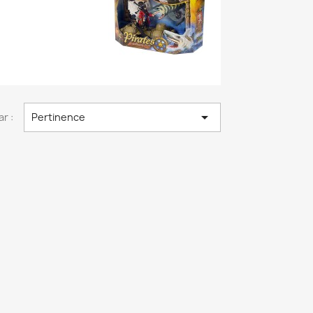

ar :
Pertinence