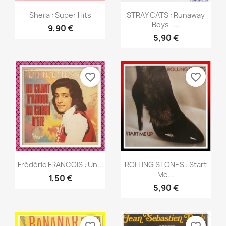
Aperçu rapide
Aperçu rapide


Sheila : Super Hits
STRAY CATS : Runaway
Boys -...
9,90 €
5,90 €
favorite_border
favorite_border
Aperçu rapide
Aperçu rapide


Frédéric FRANCOIS : Un...
ROLLING STONES : Start
Me...
1,50 €
5,90 €