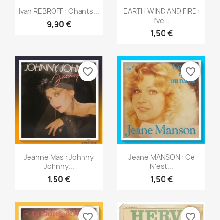
Aperçu rapide
Aperçu rapide


Ivan REBROFF : Chants...
EARTH WIND AND FIRE :
I've...
9,90 €
1,50 €
favorite_border
favorite_border
Aperçu rapide
Aperçu rapide


Jeanne Mas : Johnny
Jeane MANSON : Ce
Johnny...
N'est...
1,50 €
1,50 €
favorite_border
favorite_border