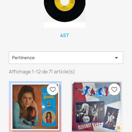
45T

Pertinence
Affichage 1-12 de 71 article(s)
favorite_border
favorite_border