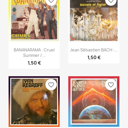
favorite_border
favorite_border
Aperçu rapide
Aperçu rapide


BANANARAMA : Cruel
Jean Sébastien BACH :...
Summer /...
1,50 €
1,50 €
favorite_border
favorite_border