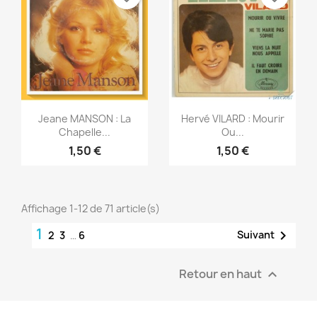
Aperçu rapide
Aperçu rapide


Jeane MANSON : La
Hervé VILARD : Mourir
Chapelle...
Ou...
1,50 €
1,50 €
Affichage 1-12 de 71 article(s)
1

Suivant
2
3
…
6
Retour en haut
