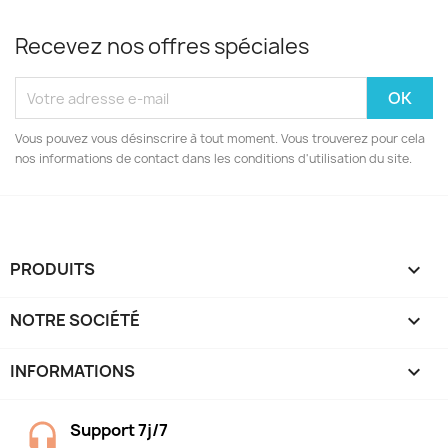
Recevez nos offres spéciales
Vous pouvez vous désinscrire à tout moment. Vous trouverez pour cela
nos informations de contact dans les conditions d'utilisation du site.
PRODUITS

NOTRE SOCIÉTÉ

INFORMATIONS
keyboard_arrow_down
Support 7j/7