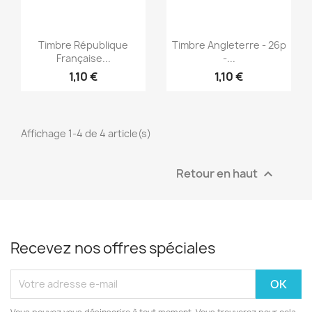
Aperçu rapide
Aperçu rapide


Timbre République
Timbre Angleterre - 26p
Française...
-...
1,10 €
1,10 €
Affichage 1-4 de 4 article(s)
Retour en haut

Recevez nos offres spéciales