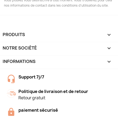
Vous pouvez vous désinscrire à tout moment. Vous trouverez pour cela
nos informations de contact dans les conditions d'utilisation du site.
PRODUITS

NOTRE SOCIÉTÉ

INFORMATIONS
keyboard_arrow_down
Support 7j/7
Politique de livraison et de retour
Retour gratuit
paiement sécurisé