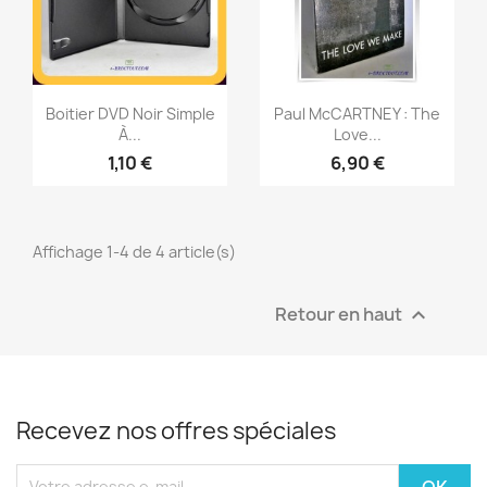
Aperçu rapide
Aperçu rapide


Boitier DVD Noir Simple
Paul McCARTNEY : The
À...
Love...
1,10 €
6,90 €
Affichage 1-4 de 4 article(s)
Retour en haut

Recevez nos offres spéciales