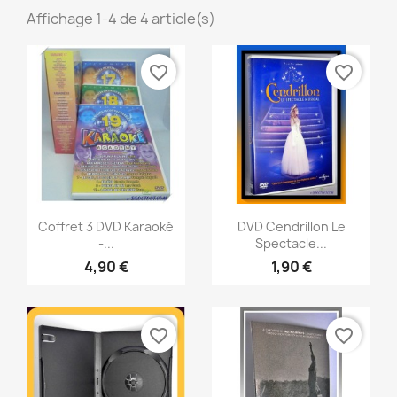
Affichage 1-4 de 4 article(s)
favorite_border
favorite_border
Aperçu rapide
Aperçu rapide


Coffret 3 DVD Karaoké
DVD Cendrillon Le
-...
Spectacle...
4,90 €
1,90 €
favorite_border
favorite_border