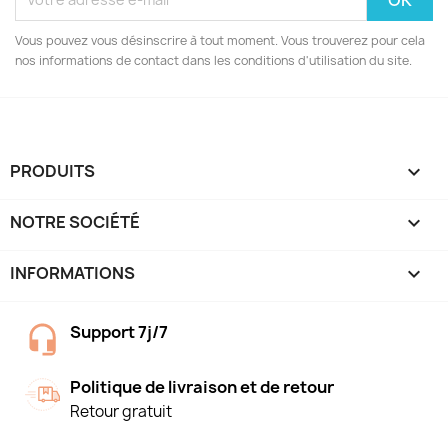
Vous pouvez vous désinscrire à tout moment. Vous trouverez pour cela
nos informations de contact dans les conditions d'utilisation du site.
PRODUITS

NOTRE SOCIÉTÉ

INFORMATIONS
keyboard_arrow_down
Support 7j/7
Politique de livraison et de retour
Retour gratuit