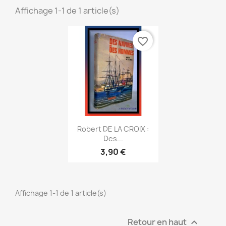
Affichage 1-1 de 1 article(s)
favorite_border
Aperçu rapide

Robert DE LA CROIX :
Des...
3,90 €
Affichage 1-1 de 1 article(s)
Retour en haut
