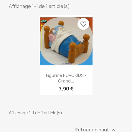
Affichage 1-1 de 1 article(s)
favorite_border
Aperçu rapide

Figurine EUROKIDS -
Grand...
7,90 €
Affichage 1-1 de 1 article(s)
Retour en haut
