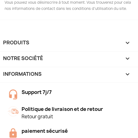
Vous pouvez vous désinscrire à tout moment. Vous trouverez pour cela
nos informations de contact dans les conditions d'utilisation du site.
PRODUITS

NOTRE SOCIÉTÉ

INFORMATIONS
keyboard_arrow_down
Support 7j/7
Politique de livraison et de retour
Retour gratuit
paiement sécurisé