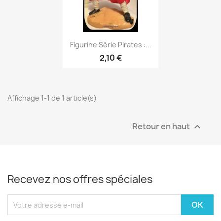
Aperçu rapide

Figurine Série Pirates :...
2,10 €
Affichage 1-1 de 1 article(s)
Retour en haut

Recevez nos offres spéciales