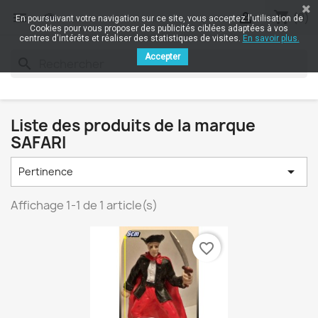
shopping_cart


(0)
En poursuivant votre navigation sur ce site, vous acceptez l'utilisation de
Cookies pour vous proposer des publicités ciblées adaptées à vos
centres d'intérêts et réaliser des statistiques de visites.
En savoir plus.
Accepter
search
Liste des produits de la marque
SAFARI

Pertinence
Affichage 1-1 de 1 article(s)
favorite_border