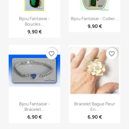
Aperçu rapide
Aperçu rapide


Bijou Fantaisie -
Bijou Fantaisie - Collier...
Boucles...
9,90 €
9,90 €
favorite_border
favorite_border
Aperçu rapide
Aperçu rapide


Bijou Fantaisie -
Bracelet Bague Fleur
Bracelet...
En...
6,90 €
6,90 €