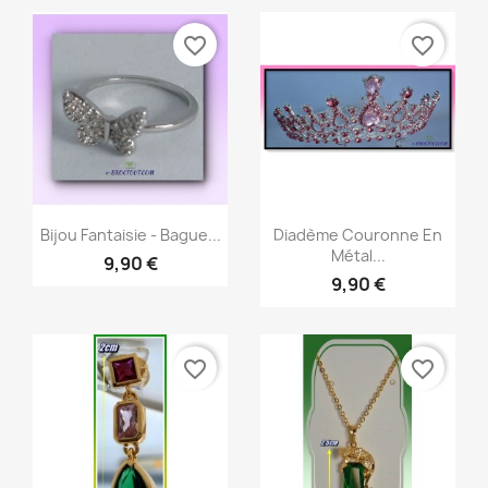
favorite_border
favorite_border
Aperçu rapide
Aperçu rapide


Bijou Fantaisie - Bague...
Diadème Couronne En
Métal...
9,90 €
9,90 €
favorite_border
favorite_border