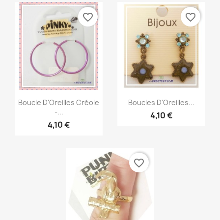
favorite_border
favorite_border
Aperçu rapide
Aperçu rapide


Boucle D'Oreilles Créole
Boucles D'Oreilles...
-...
4,10 €
4,10 €
favorite_border