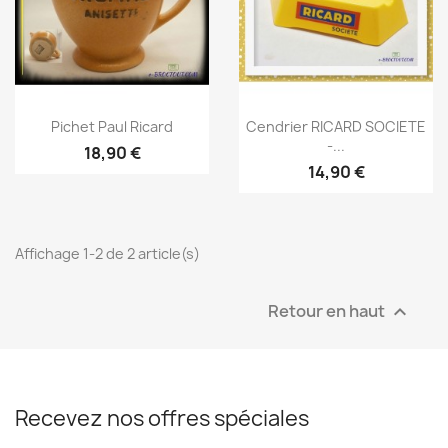
Aperçu rapide
Aperçu rapide


Pichet Paul Ricard
Cendrier RICARD SOCIETE
-...
18,90 €
14,90 €
Affichage 1-2 de 2 article(s)
Retour en haut

Recevez nos offres spéciales