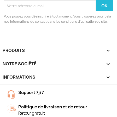
Vous pouvez vous désinscrire à tout moment. Vous trouverez pour cela
nos informations de contact dans les conditions d'utilisation du site.
PRODUITS

NOTRE SOCIÉTÉ

INFORMATIONS
keyboard_arrow_down
Support 7j/7
Politique de livraison et de retour
Retour gratuit