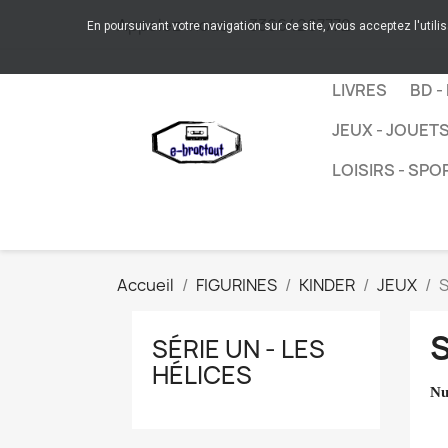
Appelez-nous :
+33664267772
En poursuivant votre navigation sur ce site, vous acceptez l'utili
LIVRES
BD -
JEUX - JOUET
LOISIRS - SPO
Accueil
FIGURINES
KINDER
JEUX
S
S
SÉRIE UN - LES
HÉLICES
Nu