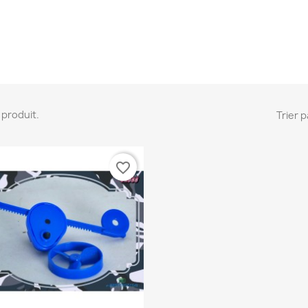
 1 produit.
Trier p
favorite_border