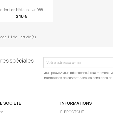
Aperçu rapide

inder Les Hélices - Un088...
2,10 €
age 1-1 de 1 article(s)
res spéciales
Vous pouvez vous désinscrire à tout moment. V
informations de contact dans les conditions d'ut
E SOCIÉTÉ
INFORMATIONS
E-BROCTOUT
son