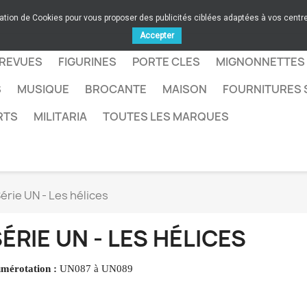
sation de Cookies pour vous proposer des publicités ciblées adaptées à vos centres
Accepter
 REVUES
FIGURINES
PORTE CLES
MIGNONNETTES
S
MUSIQUE
BROCANTE
MAISON
FOURNITURES 
RTS
MILITARIA
TOUTES LES MARQUES
érie UN - Les hélices
ÉRIE UN - LES HÉLICES
mérotation :
UN087 à UN089