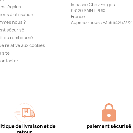
Impasse Chez Forges
ns légales
03120 SAINT PRIX
ions d'utilisation
France
ommes nous ?
Appelez-nous :
+33664267772
nt sécurisé
ait ou remboursé
que relative aux cookies
u site
contacter
itique de livraison et de
paiement sécurisé
retour