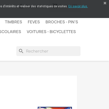
shopping_cart

Panier
(0)
Connexion
 d'intérêts et réaliser des statistiques de visites.
En savoir plus.
TIMBRES
FEVES
BROCHES - PIN'S
SCOLAIRES
VOITURES - BICYCLETTES
search