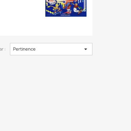

ar :
Pertinence