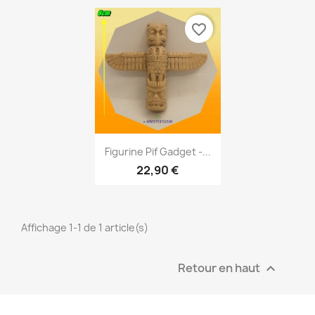
favorite_border
Aperçu rapide

Figurine Pif Gadget -...
22,90 €
Affichage 1-1 de 1 article(s)
Retour en haut
