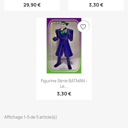
29,90 €
3,30 €
favorite_border
Aperçu rapide

Figurine Série BATMAN -
Le...
3,30 €
Affichage 1-5 de 5 article(s)