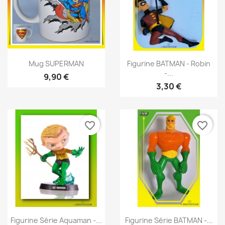
Aperçu rapide
Aperçu rapide


Mug SUPERMAN
Figurine BATMAN - Robin
-...
9,90 €
3,30 €
favorite_border
favorite_border
Aperçu rapide
Aperçu rapide


Figurine Série Aquaman -...
Figurine Série BATMAN -...