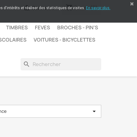
shopping_cart

Panier
(0)
Connexion
 d'intérêts et réaliser des statistiques de visites.
En savoir plus.
TIMBRES
FEVES
BROCHES - PIN'S
SCOLAIRES
VOITURES - BICYCLETTES
search

nce