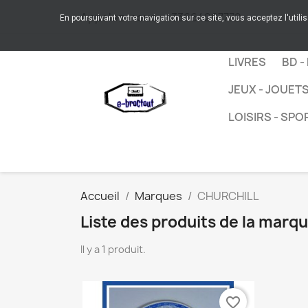
Appelez-nous :
+33664267772
En poursuivant votre navigation sur ce site, vous acceptez l'utili
LIVRES
BD -
JEUX - JOUET
LOISIRS - SPO
Accueil
Marques
CHURCHILL
Liste des produits de la mar
Il y a 1 produit.
favorite_border