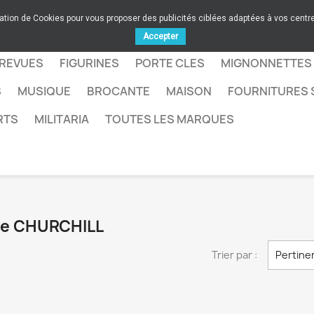
sation de Cookies pour vous proposer des publicités ciblées adaptées à vos centres
Accepter
 REVUES
FIGURINES
PORTE CLES
MIGNONNETTES
S
MUSIQUE
BROCANTE
MAISON
FOURNITURES 
RTS
MILITARIA
TOUTES LES MARQUES
que CHURCHILL
Trier par :
Pertine