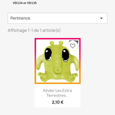
VD134 et VD135

Pertinence
Affichage 1-1 de 1 article(s)
favorite_border
Aperçu rapide

Kinder Les Extra
Terrestres...
2,10 €