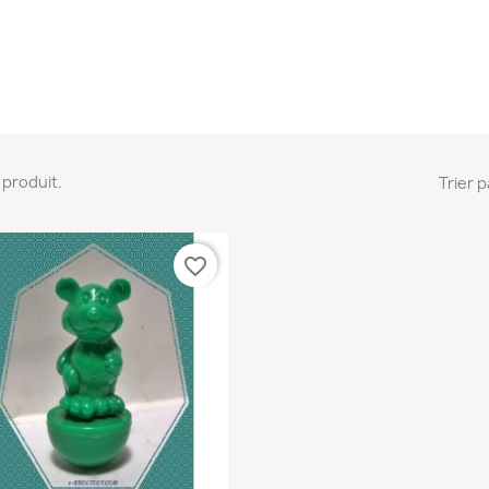
 1 produit.
Trier p
favorite_border