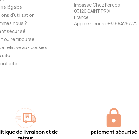
Impasse Chez Forges
ns légales
03120 SAINT PRIX
ions d'utilisation
France
ommes nous ?
Appelez-nous :
+33664267772
nt sécurisé
ait ou remboursé
que relative aux cookies
u site
contacter
itique de livraison et de
paiement sécurisé
retour