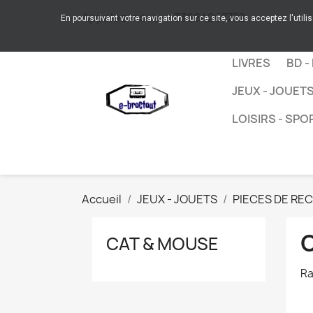
Appelez-nous :
+33664267772
En poursuivant votre navigation sur ce site, vous acceptez l'utili
LIVRES
BD -
JEUX - JOUET
LOISIRS - SPO
Accueil
JEUX - JOUETS
PIECES DE RE
CAT & MOUSE
Ra