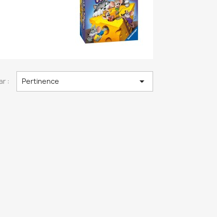

ar :
Pertinence