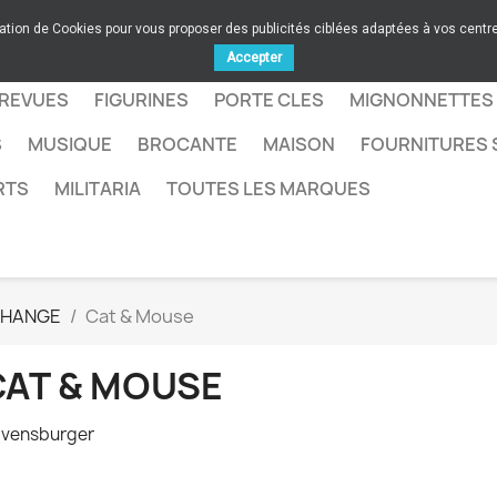
sation de Cookies pour vous proposer des publicités ciblées adaptées à vos centres
Accepter
 REVUES
FIGURINES
PORTE CLES
MIGNONNETTES
S
MUSIQUE
BROCANTE
MAISON
FOURNITURES 
RTS
MILITARIA
TOUTES LES MARQUES
CHANGE
Cat & Mouse
CAT & MOUSE
vensburger