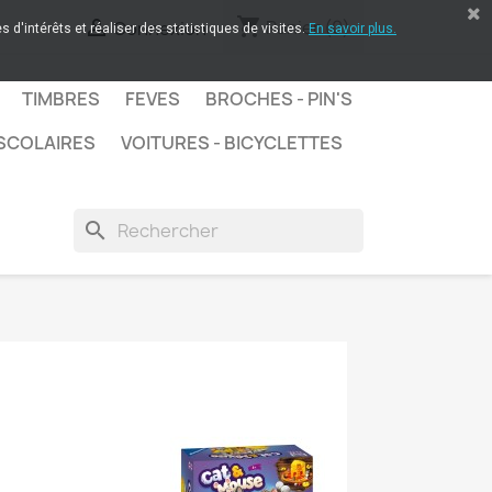
shopping_cart

Panier
(0)
Connexion
 d'intérêts et réaliser des statistiques de visites.
En savoir plus.
TIMBRES
FEVES
BROCHES - PIN'S
SCOLAIRES
VOITURES - BICYCLETTES
search