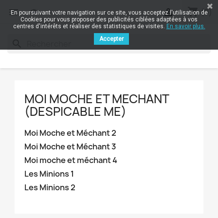
shopping_cart


(0)
En poursuivant votre navigation sur ce site, vous acceptez l'utilisation de
Cookies pour vous proposer des publicités ciblées adaptées à vos
centres d'intérêts et réaliser des statistiques de visites.
En savoir plus.
Accepter
search
MOI MOCHE ET MECHANT
(DESPICABLE ME)
Moi Moche et Méchant 2
Moi Moche et Méchant 3
Moi moche et méchant 4
Les Minions 1
Les Minions 2