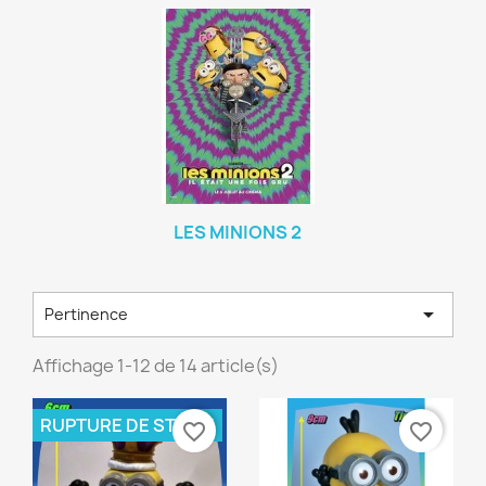
LES MINIONS 2

Pertinence
Affichage 1-12 de 14 article(s)
RUPTURE DE STOCK
favorite_border
favorite_border