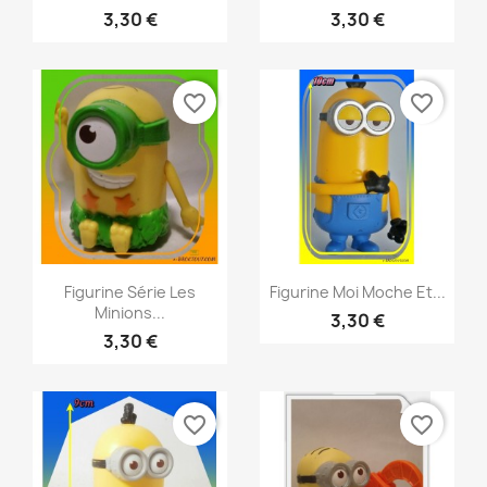
3,30 €
3,30 €
favorite_border
favorite_border
Aperçu rapide
Aperçu rapide


Figurine Série Les
Figurine Moi Moche Et...
Minions...
3,30 €
3,30 €
favorite_border
favorite_border