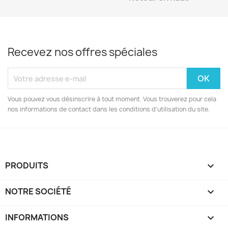
Recevez nos offres spéciales
Vous pouvez vous désinscrire à tout moment. Vous trouverez pour cela
nos informations de contact dans les conditions d'utilisation du site.
PRODUITS

NOTRE SOCIÉTÉ

INFORMATIONS
keyboard_arrow_down