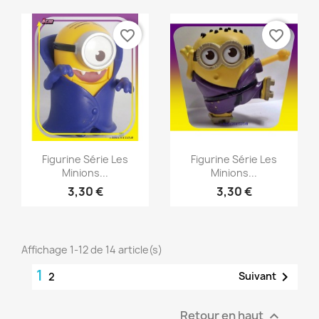
favorite_border
favorite_border
Aperçu rapide
Aperçu rapide


Figurine Série Les
Figurine Série Les
Minions...
Minions...
3,30 €
3,30 €
Affichage 1-12 de 14 article(s)
1

Suivant
2
Retour en haut
