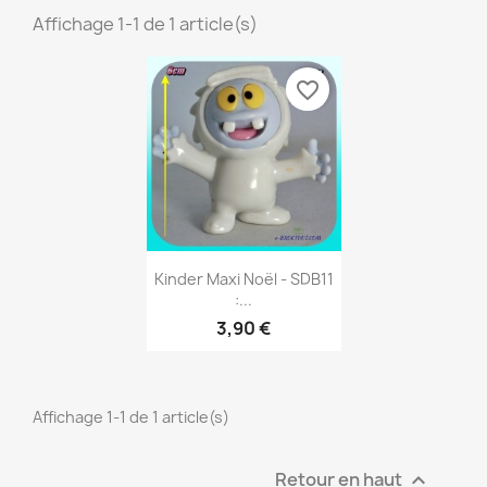
Affichage 1-1 de 1 article(s)
favorite_border
Aperçu rapide

Kinder Maxi Noël - SDB11
:...
3,90 €
Affichage 1-1 de 1 article(s)
Retour en haut
