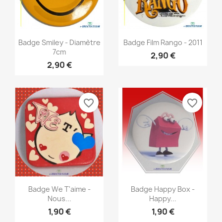
Aperçu rapide
Aperçu rapide


Badge Smiley - Diamètre
Badge Film Rango - 2011
7cm
2,90 €
2,90 €
favorite_border
favorite_border
Aperçu rapide
Aperçu rapide


Badge We T'aime -
Badge Happy Box -
Nous...
Happy...
1,90 €
1,90 €