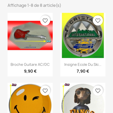
Affichage 1-8 de 8 article(s)
favorite_border
favorite_border
Aperçu rapide
Aperçu rapide


Broche Guitare AC/DC
Insigne Ecole Du Ski...
9,90 €
7,90 €
favorite_border
favorite_border