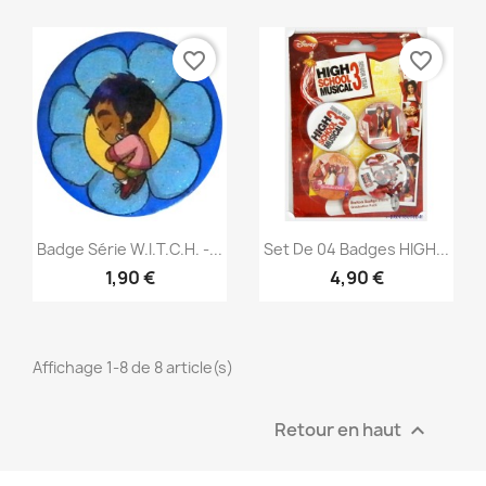
favorite_border
favorite_border
Aperçu rapide
Aperçu rapide


Badge Série W.I.T.C.H. -...
Set De 04 Badges HIGH...
1,90 €
4,90 €
Affichage 1-8 de 8 article(s)
Retour en haut
