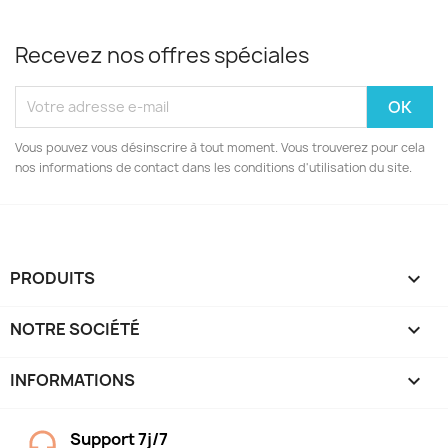
Recevez nos offres spéciales
Vous pouvez vous désinscrire à tout moment. Vous trouverez pour cela
nos informations de contact dans les conditions d'utilisation du site.
PRODUITS

NOTRE SOCIÉTÉ

INFORMATIONS
keyboard_arrow_down
Support 7j/7