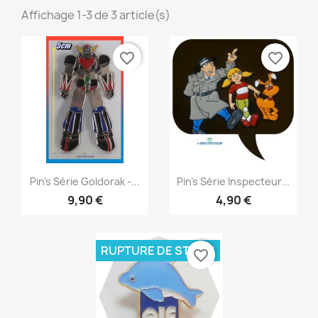
Affichage 1-3 de 3 article(s)
favorite_border
favorite_border
Aperçu rapide
Aperçu rapide


Pin's Série Goldorak -...
Pin's Série Inspecteur...
9,90 €
4,90 €
RUPTURE DE STOCK
favorite_border