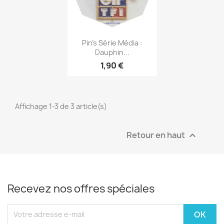
Aperçu rapide

Pin's Série Média :
Dauphin...
1,90 €
Affichage 1-3 de 3 article(s)
Retour en haut

Recevez nos offres spéciales