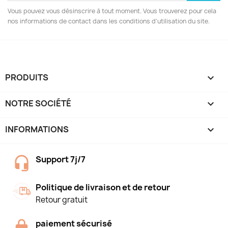
Vous pouvez vous désinscrire à tout moment. Vous trouverez pour cela
nos informations de contact dans les conditions d'utilisation du site.
PRODUITS

NOTRE SOCIÉTÉ

INFORMATIONS
keyboard_arrow_down
Support 7j/7
Politique de livraison et de retour
Retour gratuit
paiement sécurisé