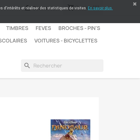
shopping_cart

Panier
(0)
Connexion
 d'intérêts et réaliser des statistiques de visites.
En savoir plus.
TIMBRES
FEVES
BROCHES - PIN'S
SCOLAIRES
VOITURES - BICYCLETTES
search