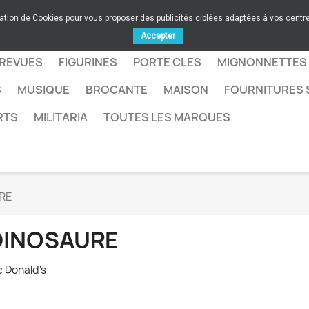
sation de Cookies pour vous proposer des publicités ciblées adaptées à vos centres
Accepter
 REVUES
FIGURINES
PORTE CLES
MIGNONNETTES
S
MUSIQUE
BROCANTE
MAISON
FOURNITURES 
RTS
MILITARIA
TOUTES LES MARQUES
RE
DINOSAURE
 Donald's