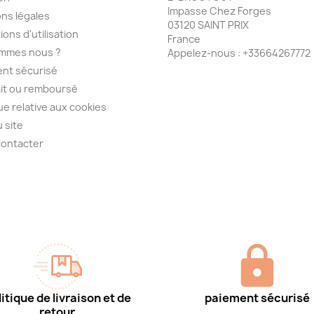
Impasse Chez Forges
ns légales
03120 SAINT PRIX
ions d'utilisation
France
ommes nous ?
Appelez-nous :
+33664267772
nt sécurisé
ait ou remboursé
que relative aux cookies
u site
contacter
itique de livraison et de
paiement sécurisé
retour