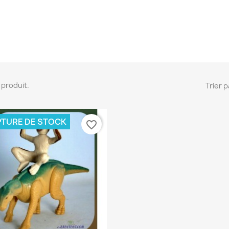
 1 produit.
Trier p
TURE DE STOCK
favorite_border