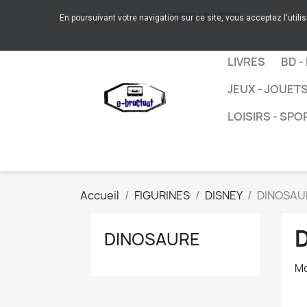
Appelez-nous :
+33664267772
En poursuivant votre navigation sur ce site, vous acceptez l'utili
LIVRES
BD -
JEUX - JOUET
LOISIRS - SPO
Accueil
FIGURINES
DISNEY
DINOSAU
DINOSAURE
Mc